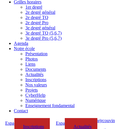
Grilles horaires
1er degré
2e degré général
2e degré TQ
2e degré Pro
3e degré général
3e degré TQ (5,6,7)
3e degré Pro (5,6,7)
Agenda
Notre école
Présentation
Photos
Liens
Documents
Actualités
Inscriptions
Nos valeurs
Projets
CyberHelp
Numérique
Enseignement fondamental
Contact
Espace Parents/Elèves
Espace Enseignants
Inscriptions
Actualités