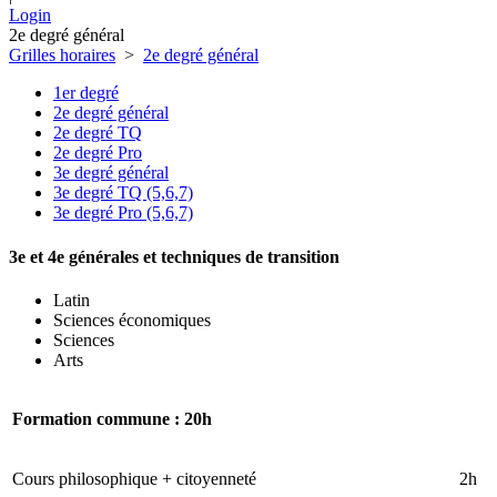
Login
2e degré général
Grilles horaires
>
2e degré général
1er degré
2e degré général
2e degré TQ
2e degré Pro
3e degré général
3e degré TQ (5,6,7)
3e degré Pro (5,6,7)
3e et 4e générales et techniques de transition
Latin
Sciences économiques
Sciences
Arts
Formation commune : 20h
Cours philosophique + citoyenneté
2h