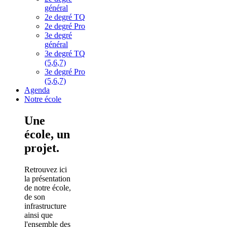
général
2e degré TQ
2e degré Pro
3e degré
général
3e degré TQ
(5,6,7)
3e degré Pro
(5,6,7)
Agenda
Notre école
Une
école, un
projet.
Retrouvez ici
la présentation
de notre école,
de son
infrastructure
ainsi que
l'ensemble des