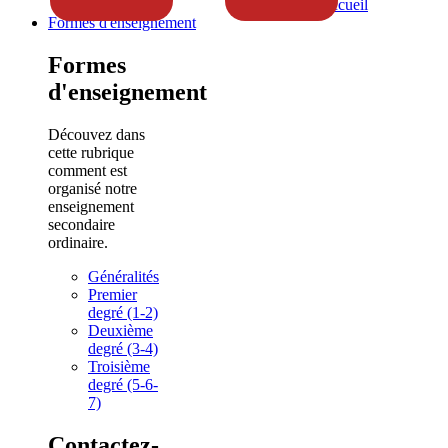
Accueil
Formes d'enseignement
Formes
d'enseignement
Découvez dans
cette rubrique
comment est
organisé notre
enseignement
secondaire
ordinaire.
Généralités
Premier
degré (1-2)
Deuxième
degré (3-4)
Troisième
degré (5-6-
7)
Contactez-