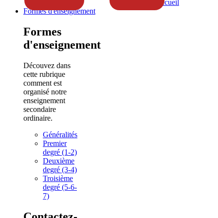
Accueil
Formes d'enseignement
Formes
d'enseignement
Découvez dans
cette rubrique
comment est
organisé notre
enseignement
secondaire
ordinaire.
Généralités
Premier
degré (1-2)
Deuxième
degré (3-4)
Troisième
degré (5-6-
7)
Contactez-