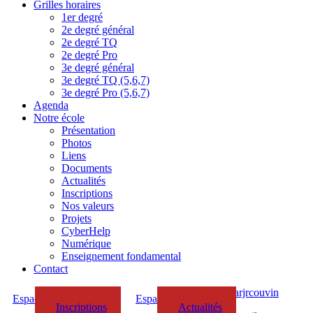
Grilles horaires
1er degré
2e degré général
2e degré TQ
2e degré Pro
3e degré général
3e degré TQ (5,6,7)
3e degré Pro (5,6,7)
Agenda
Notre école
Présentation
Photos
Liens
Documents
Actualités
Inscriptions
Nos valeurs
Projets
CyberHelp
Numérique
Enseignement fondamental
Contact
Espace Parents/Elèves
Espace Enseignants
Inscriptions
Actualités