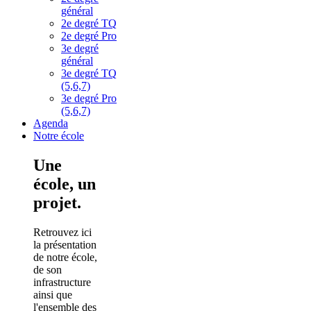
général
2e degré TQ
2e degré Pro
3e degré
général
3e degré TQ
(5,6,7)
3e degré Pro
(5,6,7)
Agenda
Notre école
Une
école, un
projet.
Retrouvez ici
la présentation
de notre école,
de son
infrastructure
ainsi que
l'ensemble des