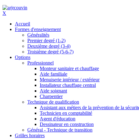
X
Accueil
Formes d'enseignement
Généralités
Premier degré (1-2)
Deuxième degré (3-4)
Troisième degré (5-6-7)
Options
Professionnel
Monteur sanitaire et chauffage
Aide familiale
Menuiserie intérieur / extérieur
Installateur chauffage central
Aide soignant
Charpentier
Technique de qualification
Assistant aux métiers de la prévention de la sécurit
Technicien en comptabilité
Agent d'éducation
Dessinateur en construction
Général - Technique de transition
Grilles horaires