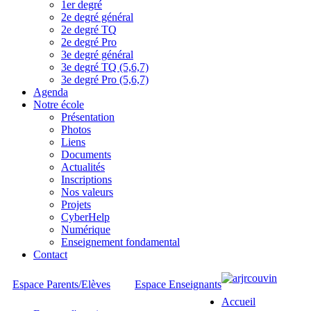
1er degré
2e degré général
2e degré TQ
2e degré Pro
3e degré général
3e degré TQ (5,6,7)
3e degré Pro (5,6,7)
Agenda
Notre école
Présentation
Photos
Liens
Documents
Actualités
Inscriptions
Nos valeurs
Projets
CyberHelp
Numérique
Enseignement fondamental
Contact
Espace Parents/Elèves
Espace Enseignants
Accueil