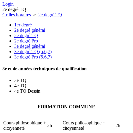
Login
2e degré TQ
Grilles horaires
>
2e degré TQ
1er degré
2e degré général
2e degré TQ
2e degré Pro
3e degré général
3e degré TQ (5,6,7)
3e degré Pro (5,6,7)
3e et 4e années techniques de qualification
3e TQ
4e TQ
4e TQ Dessin
FORMATION COMMUNE
Cours philosophique +
Cours philosophique +
2h
2h
citoyenneté
citoyenneté