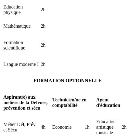
Education
2h
physique
Mathématique
2h
Formation
2h
scientifique
Langue moderne I
2h
FORMATION OPTIONNELLE
Aspirant(e) aux
Technicien/ne en
Agent
métiers de la Défense,
comptabilité
d'éducation
prévention et sécu
Education
Métier Déf, Prév
4h
Economie
1h
artistique
2h
et Sécu
musicale