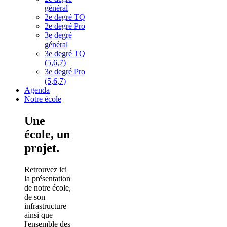
général
2e degré TQ
2e degré Pro
3e degré
général
3e degré TQ
(5,6,7)
3e degré Pro
(5,6,7)
Agenda
Notre école
Une
école, un
projet.
Retrouvez ici
la présentation
de notre école,
de son
infrastructure
ainsi que
l'ensemble des