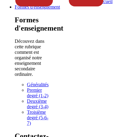
Accueil
Formes d'enseignement
Formes
d'enseignement
Découvez dans
cette rubrique
comment est
organisé notre
enseignement
secondaire
ordinaire.
Généralités
Premier
degré (1-2)
Deuxième
degré (3-4)
Troisième
degré (5-6-
7)
Contactez-