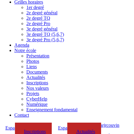
Grilles horaires
1er degré
2e degré général
2e degré TQ
2e degré Pro
3e degré général
3e degré TQ (5,6,7)
3e degré Pro (5,6,7)
Agenda
Notre école
Présentation
Photos
Liens
Documents
Actualités
Inscriptions
Nos valeurs
Projets
CyberHelp
Numérique
Enseignement fondamental
Contact
Espace Parents/Elèves
Espace Enseignants
Inscriptions
Actualités